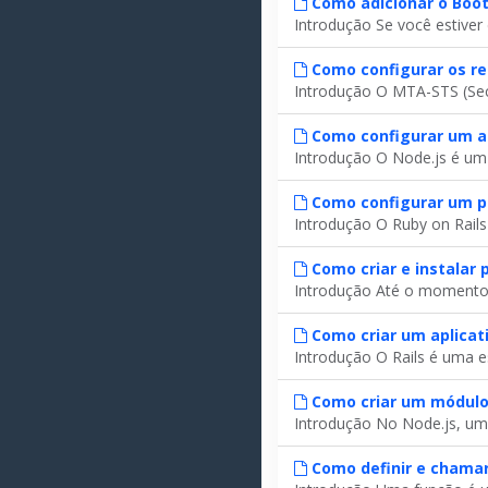
Como adicionar o Boot
Introdução Se você estiver 
Como configurar os re
Introdução O MTA-STS (Secu
Como configurar um ap
Introdução O Node.js é um 
Como configurar um pr
Introdução O Ruby on Rails 
Como criar e instalar
Introdução Até o momento,
Como criar um aplicati
Introdução O Rails é uma es
Como criar um módulo
Introdução No Node.js, um
Como definir e chama