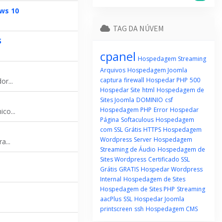
ws 10
TAG DA NÚVEM
S
cpanel
Hospedagem Streaming
Arquivos
Hospedagem Joomla
captura
firewall
Hospedar PHP
500
r...
Hospedar Site
html
Hospedagem de
Sites Joomla
DOMINIO
csf
Hospedagem PHP
Error
Hospedar
co...
Página
Softaculous
Hospedagem
com SSL Grátis
HTTPS
Hospedagem
Wordpress
Server
Hospedagem
a...
Streaming de Áudio
Hospedagem de
Sites Wordpress
Certificado SSL
Grátis
GRATIS
Hospedar Wordpress
Internal
Hospedagem de Sites
Hospedagem de Sites PHP
Streaming
aacPlus
SSL
Hospedar Joomla
printscreen
ssh
Hospedagem CMS