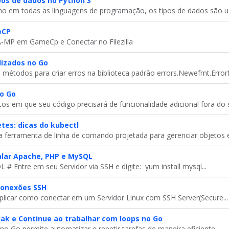
os de dados no Python 3
o em todas as linguagens de programação, os tipos de dados são us
eCP
A-MP em GameCp e Conectar no Filezilla
lizados no Go
métodos para criar erros na biblioteca padrão errors.Newefmt.Errorf .
o Go
 em que seu código precisará de funcionalidade adicional fora do s
tes: dicas do kubectl
 ferramenta de linha de comando projetada para gerenciar objetos e.
alar Apache, PHP e MySQL
 # Entre em seu Servidor via SSH e digite: yum install mysql...
conexões SSH
plicar como conectar em um Servidor Linux com SSH Server(Secure...
ak e Continue ao trabalhar com loops no Go
o Go permite automatizar e repetir tarefas de maneira eficiente....