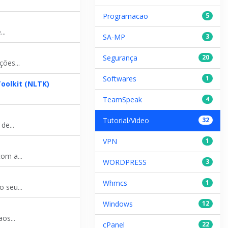
Programacao
5
..
SA-MP
3
Segurança
20
ões...
Softwares
1
oolkit (NLTK)
TeamSpeak
4
Tutorial/Video
32
de...
VPN
1
om a...
WORDPRESS
3
Whmcs
1
 seu...
Windows
12
os...
cPanel
22