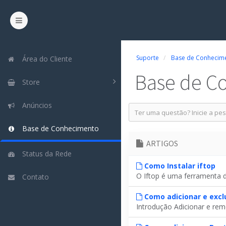
Suporte
Base de Conhecim
Área do Cliente
Base de C
Store
Anúncios
Base de Conhecimento
ARTIGOS
Status da Rede
Como Instalar iftop
O Iftop é uma ferramenta d
Contato
Como adicionar e excl
Introdução Adicionar e rem