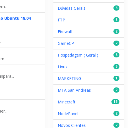
m...
Dúvidas Gerais
8
no Ubuntu 18.04
FTP
3
Firewall
2
.
GameCP
2
Hospedagem ( Geral )
8
m...
Linux
5
npara...
MARKETING
1
MTA San Andreas
2
Minecraft
15
r...
NodePanel
2
Novos Clientes
2