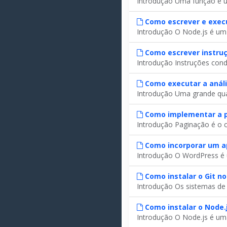
Introdução Uma função é um
Como escrever e exec
Introdução O Node.js é um
Como escrever instruç
Introdução Instruções cond
Como executar a anál
Introdução Uma grande quan
Como implementar a p
Introdução Paginação é o c
Como incorporar um ap
Introdução O WordPress é 
Como instalar o Git no
Introdução Os sistemas de 
Como instalar o Node.
Introdução O Node.js é uma