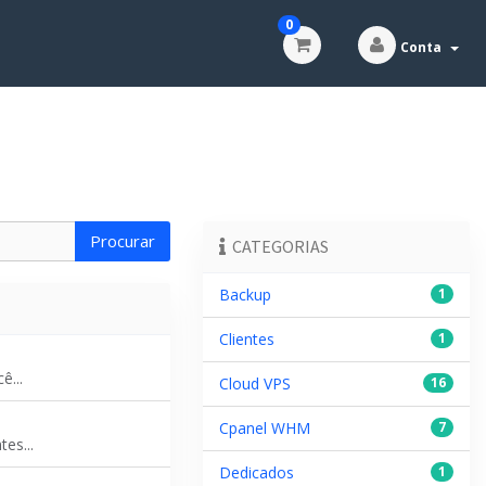
0
Conta
CATEGORIAS
Backup
1
Clientes
1
ê...
Cloud VPS
16
Cpanel WHM
7
es...
Dedicados
1