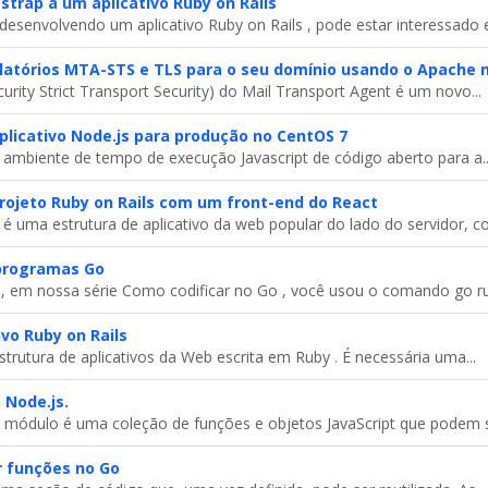
strap a um aplicativo Ruby on Rails
desenvolvendo um aplicativo Ruby on Rails , pode estar interessado e
latórios MTA-STS e TLS para o seu domínio usando o Apache 
rity Strict Transport Security) do Mail Transport Agent é um novo...
licativo Node.js para produção no CentOS 7
ambiente de tempo de execução Javascript de código aberto para a..
ojeto Ruby on Rails com um front-end do React
é uma estrutura de aplicativo da web popular do lado do servidor, co
 programas Go
 em nossa série Como codificar no Go , você usou o comando go ru
vo Ruby on Rails
trutura de aplicativos da Web escrita em Ruby . É necessária uma...
 Node.js.
 módulo é uma coleção de funções e objetos JavaScript que podem se
r funções no Go