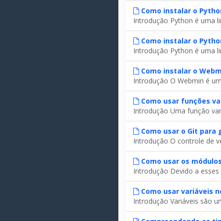
Como instalar o Pytho
Introdução Python é uma li
Como instalar o Pyth
Introdução Python é uma li
Como instalar o Webm
Introdução O Webmin é um p
Como usar funções var
Introdução Uma função vari
Como usar o Git para 
Introdução O controle de v
Como usar os módulos
Introdução Devido a esses 
Como usar variáveis ​​
Introdução Variáveis são u