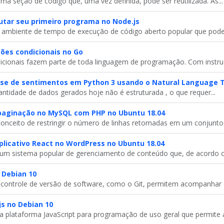
a seção de código que, uma vez definida, pode ser reutilizada. As...
utar seu primeiro programa no Node.js
 ambiente de tempo de execução de código aberto popular que pode.
ões condicionais no Go
icionais fazem parte de toda linguagem de programação. Com instruç
ise de sentimentos em Python 3 usando o Natural Language T
tidade de dados gerados hoje não é estruturada , o que requer...
aginação no MySQL com PHP no Ubuntu 18.04
onceito de restringir o número de linhas retornadas em um conjunto 
licativo React no WordPress no Ubuntu 18.04
um sistema popular de gerenciamento de conteúdo que, de acordo c
 Debian 10
controle de versão de software, como o Git, permitem acompanhar o
js no Debian 10
 plataforma JavaScript para programação de uso geral que permite a