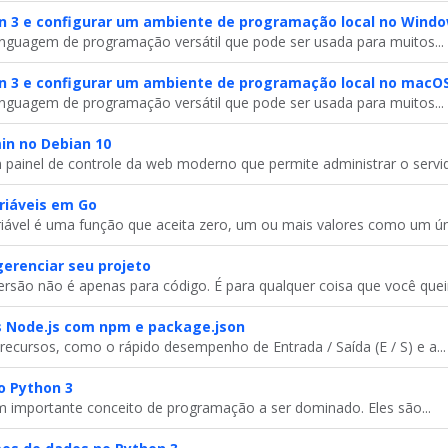
n 3 e configurar um ambiente de programação local no Windo
nguagem de programação versátil que pode ser usada para muitos...
on 3 e configurar um ambiente de programação local no macO
nguagem de programação versátil que pode ser usada para muitos...
in no Debian 10
ainel de controle da web moderno que permite administrar o servido
iáveis ​​em Go
ável é uma função que aceita zero, um ou mais valores como um úni
gerenciar seu projeto
ersão não é apenas para código. É para qualquer coisa que você queir
 Node.js com npm e package.json
recursos, como o rápido desempenho de Entrada / Saída (E / S) e a...
no Python 3
m importante conceito de programação a ser dominado. Eles são...