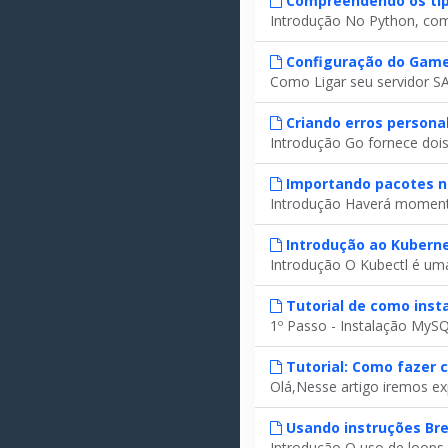
Compreendendo os tip
Introdução No Python, com
Configuração do Gam
Como Ligar seu servidor S
Criando erros persona
Introdução Go fornece dois 
Importando pacotes n
Introdução Haverá momentos
Introdução ao Kuberne
Introdução O Kubectl é uma
Tutorial de como inst
1º Passo - Instalação MySQL
Tutorial: Como fazer 
Olá,Nesse artigo iremos ex
Usando instruções Bre
Introdução O uso de loops n