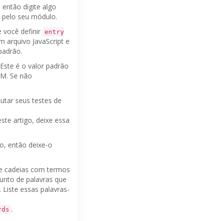
, então digite algo
 pelo seu módulo.
 você definir
entry
um arquivo JavaScript e
padrão.
Este é o valor padrão
PM.
Se não
utar seus testes de
te artigo, deixe essa
o, então deixe-o
de cadeias com termos
unto de palavras que
.
Liste essas palavras-
.
rds