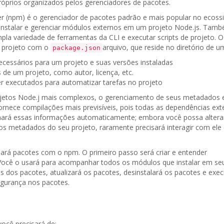
róprios organizados pelos gerenciadores de pacotes.
r (npm)
é o gerenciador de pacotes padrão e mais popular no ecoss
instalar e gerenciar módulos externos em um projeto Node.js.
Tamb
pla variedade de ferramentas da CLI e executar scripts de projeto.
O
 projeto com o
arquivo, que reside no diretório de 
package.json
cessários para um projeto e suas versões instaladas
e um projeto, como autor, licença, etc.
r executados para automatizar tarefas no projeto
ojetos Node.j mais complexos, o gerenciamento de seus metadados
ornece compilações mais previsíveis, pois todas as dependências ex
ará essas informações automaticamente;
embora você possa altera
 os metadados do seu projeto, raramente precisará interagir com ele
ciará pacotes com o npm.
O primeiro passo será criar e entender
Você o usará para acompanhar todos os módulos que instalar em se
as dos pacotes, atualizará os pacotes, desinstalará os pacotes e exe
egurança nos pacotes.
 você precisará de: