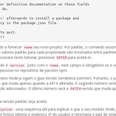
or definitive documentation on these fields

 do.

>` afterwards to install a package and

cy in the package.json file.

to quit.

ado a fornecer
seu novo projeto.
Por padrão, o comando assu
name
s valores padrão para cada propriedade são mostrados entre parênt
ncionará neste tutorial, pressione
para aceitá-lo.
ENTER
rido é
.
Junto com o
, este campo é obrigatório se o s
version
name
pessoas no repositório de pacotes npm.
cotes Node.js sigam o
guia
Versão Semântica
(semver).
Portanto, o 
o que muda apenas quando a API é alterada.
O segundo número será
são adicionados.
O último número será a
versão que muda qu
PATCH
a versão padrão seja aceita.
- uma sequência útil para explicar o que o seu módulo Node.
iption
to
fictício
obteria o endereço IP do usuário e retornaria o país de ori