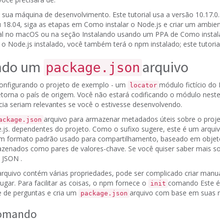
m sua máquina de desenvolvimento.
Este tutorial usa a versão 10.17.0
18.04, siga as etapas em
Como instalar o Node.js e criar um ambie
al no macOS
ou na seção
Instalando usando um PPA
de
Como instala
 o Node.js instalado, você também terá o npm instalado;
este tutoria
ando um
arquivo
package.json
onfigurando o projeto de exemplo - um
módulo
fictício do
locator
etorna o país de origem.
Você não estará codificando o módulo neste 
ia seriam relevantes se você o estivesse desenvolvendo.
arquivo para armazenar metadados úteis sobre o proje
ackage.json
.js. dependentes do projeto.
Como o sufixo sugere, este é um arquiv
m formato padrão usado para compartilhamento, baseado em
objet
azenados como pares de valores-chave.
Se você quiser saber mais so
o JSON
.
arquivo contém várias propriedades, pode ser complicado criar manu
lugar.
Para facilitar as coisas, o npm fornece o
comando
Este 
init
ie de perguntas e cria um
arquivo com base em suas r
package.json
omando