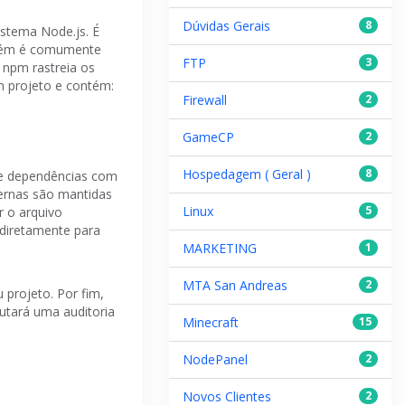
Dúvidas Gerais
8
istema Node.js. É
ém é comumente
FTP
3
 npm rastreia os
um projeto e contém:
Firewall
2
GameCP
2
Hospedagem ( Geral )
8
 e dependências com
ternas são mantidas
Linux
5
r o arquivo
 diretamente para
MARKETING
1
MTA San Andreas
2
u projeto.
Por fim,
cutará uma auditoria
Minecraft
15
NodePanel
2
Novos Clientes
2