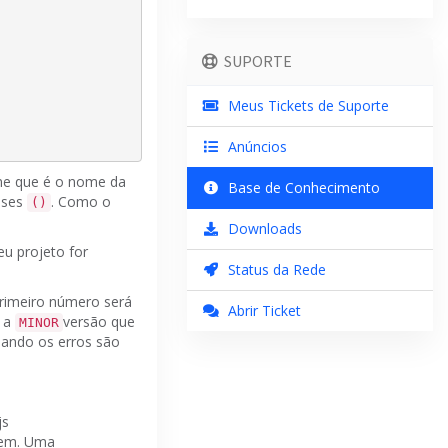
SUPORTE
Meus Tickets de Suporte
Anúncios
me que é o nome da
Base de Conhecimento
eses
.
Como o
()
Downloads
eu projeto for
Status da Rede
primeiro número será
Abrir Ticket
 a
versão que
MINOR
ando os erros são
js
gem.
Uma