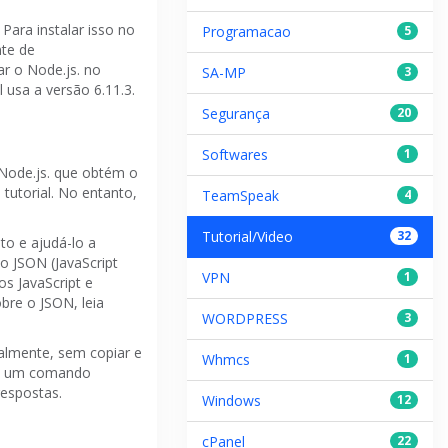
.
Para instalar isso no
Programacao
5
nte de
r o Node.js. no
SA-MP
3
l usa a versão 6.11.3.
Segurança
20
Softwares
1
 Node.js.
que obtém o
tutorial.
No entanto,
TeamSpeak
4
Tutorial/Video
32
to e ajudá-lo a
o JSON (JavaScript
VPN
1
os JavaScript
e
bre o JSON, leia
WORDPRESS
3
almente, sem copiar e
Whmcs
1
é um comando
espostas.
Windows
12
cPanel
22