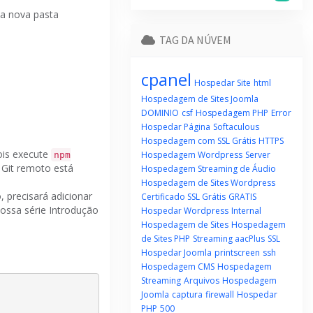
ma nova pasta
TAG DA NÚVEM
cpanel
Hospedar Site
html
Hospedagem de Sites Joomla
DOMINIO
csf
Hospedagem PHP
Error
Hospedar Página
Softaculous
Hospedagem com SSL Grátis
HTTPS
pois execute
Hospedagem Wordpress
Server
npm
Git remoto está
Hospedagem Streaming de Áudio
Hospedagem de Sites Wordpress
, precisará adicionar
Certificado SSL Grátis
GRATIS
 nossa
série
Introdução
Hospedar Wordpress
Internal
Hospedagem de Sites
Hospedagem
de Sites PHP
Streaming aacPlus
SSL
Hospedar Joomla
printscreen
ssh
Hospedagem CMS
Hospedagem
Streaming
Arquivos
Hospedagem
Joomla
captura
firewall
Hospedar
PHP
500