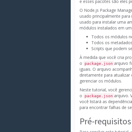
e esses pacotes são eles p
O
Node.js Package Manage
usado principalmente para 
usado para instalar uma am
módulos instalados em um
Todos os módulos ne
Todos os metadados d
Scripts que podem se
À medida que você cria pr
o
arquivo f
package.json
iguais.
O arquivo acompanh
diretamente para atualizar
gerenciar os módulos.
Neste tutorial, você geren
o
arquivo.
package.json
você listará as dependênci
para encontrar falhas de s
Pré-requisitos
Para concluir este tutorial,