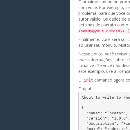
O próximo campo no prom
com você.
Por exemplo, se
problema, para que você po
autor válido.
Os dados de e
detalhes de contato como
<sammy@your_domain\> (
Finalmente, você será soli
ao usar seu módulo.
Muito
Nesse ponto, você revisari
mais informações sobre dif
Initiative
.
Se você não dese
este exemplo, use a licenç
O
comando agora ex
init
Output
About to write to /h
{

  "name": "locator",

  "version": "1.0.0",

  "description": "Finds the country of origin of the incoming request",

  "main": "index.js",
