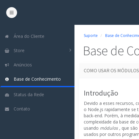
Suporte
Base de Conhecim
Área do Cliente
Base de C
Store
Anúncios
COMO USAR OS MÓDULOS
Base de Conhecimento
Introdução
Status da Rede
Devido a esses recursos, c
Contato
o
Node.js
rapidamente se 
back-end.
Porém, à medida 
complexidade da base de có
usando
módulos
, que são
usados ​​por outros progr