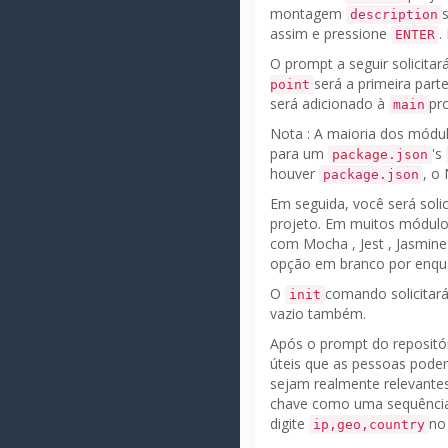
montagem
description
assim e pressione
.
ENTER
O prompt a seguir solicitar
será a primeira par
point
será adicionado à
pr
main
Nota
: A maioria dos módu
para um
's
package.json
houver
, o
package.json
Em seguida, você será soli
projeto.
Em muitos módulos
com
Mocha
,
Jest
,
Jasmine
opção em branco por enqu
O
comando solicitar
init
vazio também.
Após o prompt do repositó
úteis que as pessoas podem
sejam realmente relevantes
chave como uma sequência 
digite
no
ip,geo,country