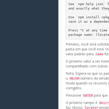
See `npm help json` f
and exactly what they
Use `npm install <pkg
save it as a dependen
Press ^C at any time 
Primeiro, você será solicit
pasta em que você está. O
valor padrão para
fu
name
O próximo valor a ser inse
compartilhado com outras 
Nota:
Espera-se que os pa
o
número
da
versã
MAJOR
muda quando os recursos 
corrigidos.
Pressione
para que 
ENTER
O próximo campo é
descr
faz.
Nosso
proje
locator