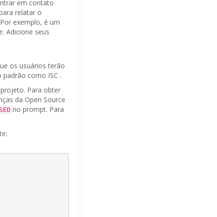
entrar em contato
ara relatar o
Por exemplo,
é um
e.
Adicione seus
que os usuários terão
 o padrão como
ISC
.
 projeto.
Para obter
cenças da Open Source
no prompt.
Para
SED
te: