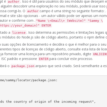
pt é
.
Isso é útil para usuários do seu módulo que desejam 
author
 alguém descobrir uma exploração no seu módulo, poderá usar isso p
ssa corrigi-lo.
O
campo é uma string no seguinte formato:
.
author
mail e site são opcionais - um autor válido pode ser apenas um nom
 autor e confirme com
.
"
Name
\<
Email
\> (
Website
)"
"Sammy \
https://your_domain)"
ENTER
citado a
.
Isso determina as permissões e limitações legais 
license
s módulos do Node.js são de código aberto, portanto o npm define
a suas opções de licenciamento e decidira o que é melhor para o seu
erentes tipos de licenças de código aberto, consulte esta
lista de li
ja fornecer uma licença para um repositório privado, digite
UNLICEN
a ISC padrão e pressione
para concluir este processo.
ENTER
ibirá o
arquivo que será criado.
Será semelhante a es
package.json
ome/
sammy
/locator/package.json:
