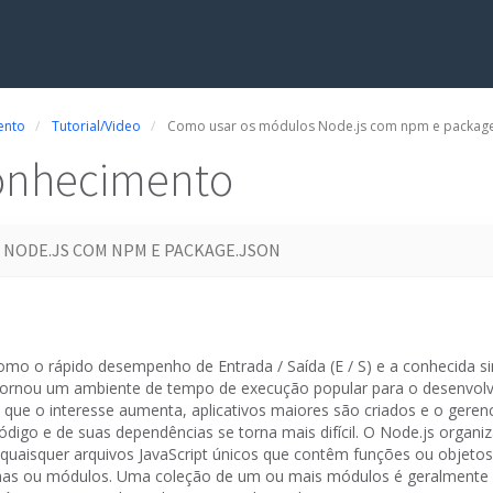
ento
Tutorial/Video
Como usar os módulos Node.js com npm e package
onhecimento
 NODE.JS COM NPM E PACKAGE.JSON
omo o rápido desempenho de Entrada / Saída (E / S) e a conhecida sin
tornou um ambiente de tempo de execução popular para o desenvol
que o interesse aumenta, aplicativos maiores são criados e o gere
digo e de suas dependências se torna mais difícil.
O Node.js organi
 quaisquer arquivos JavaScript únicos que contêm funções ou objeto
amas ou módulos.
Uma coleção de um ou mais módulos é geralment