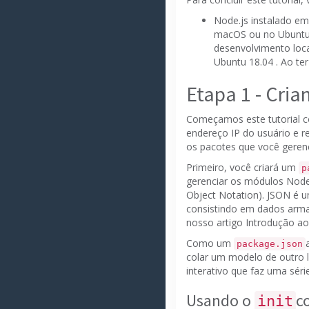
Node.js instalado e
macOS ou no Ubuntu 
desenvolvimento loc
Ubuntu 18.04
.
Ao ter
Etapa 1 - Cri
Começamos este tutorial c
endereço IP do usuário e r
os pacotes que você gerenc
Primeiro, você criará um
p
gerenciar os módulos Node
Object Notation).
JSON é u
consistindo em dados arm
nosso
artigo
Introdução a
Como um
package.json
colar um modelo de outro 
interativo que faz uma sér
Usando o
c
init