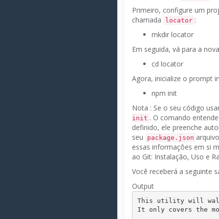
Primeiro, configure um pro
chamada
:
locator
mkdir
locator
Em seguida, vá para a nova
cd
locator
Agora, inicialize o prompt i
npm init
Nota
: Se o seu código usar
.
O comando entende a
init
definido, ele preenche au
seu
arquiv
package.json
essas informações em si
ao Git: Instalação, Uso e R
Você receberá a seguinte s
Output
This utility will wal
It only covers the mo