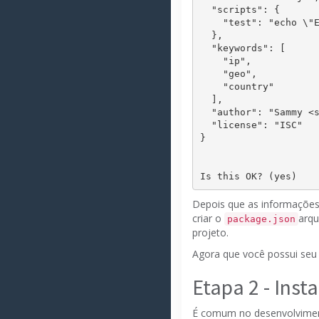
  "scripts": {

    "test": "echo \"Error: no test specified\" && exit 1"

  },

  "keywords": [

    "ip",

    "geo",

    "country"

  ],

  "author": "
Sammy
 <
  "license": "ISC"

}

Depois que as informações
criar o
arqu
package.json
projeto.
Agora que você possui se
Etapa 2 - Ins
É comum no desenvolvimento