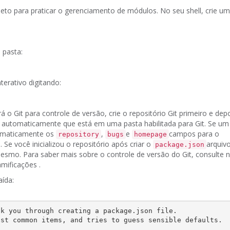
jeto para praticar o gerenciamento de módulos.
No seu shell, crie u
 pasta:
nterativo digitando:
á o Git para controle de versão, crie o repositório Git primeiro e de
utomaticamente que está em uma pasta habilitada para Git.
Se um 
tomaticamente os
,
e
campos para o
repository
bugs
homepage
o.
Se você inicializou o repositório após criar o
arquivo
package.json
 mesmo.
Para saber mais sobre o controle de versão do Git, consulte
amificações
.
aída:
k you through creating a package.json file.

st common items, and tries to guess sensible defaults.
