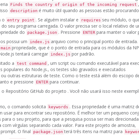
seria
Finds the country of origin of the incoming request
Isso
é muito útil quando as pessoas estão procurando
description
á o
.
Se alguém instalar e
seu módulo, o que
entry point
requires
te do seu programa carregada.
O valor precisa ser o local relativo de 
opriedade do
.
Pressione
para manter o valor 
package.json
ENTER
los possui um
arquivo como o principal ponto de entrada.
index.js
propriedade, que é o ponto de entrada para os módulos da N
main
 Node.js tentará carregar
por padrão.
index.js
citado a
, um script ou comando executável para exec
test command
 populares do Node.js., os testes são gravados e executados
ou outras estruturas de teste.
Como o teste está além do escopo des
anto e pressione
para continuar.
ENTER
á o
Repositório GitHub
do projeto
.
Você não usará isso neste exempl
rio, o comando solicita
.
Essa propriedade é uma matriz 
keywords
 usar para encontrar seu repositório.
É melhor ter um pequeno conj
 para o seu projeto, para que a pesquisa possa ser mais direcionada
com vírgulas separando cada valor.
Para este projeto de amostra,
 prompt.
O final
terá três itens na matriz para
package.json
keywo