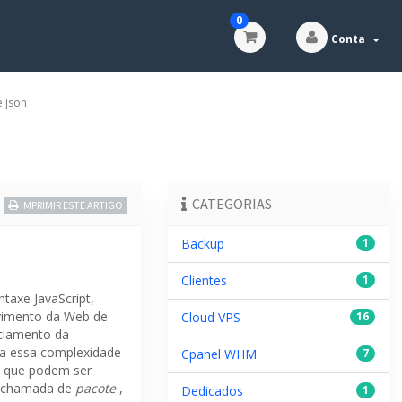
0
Conta
.json
CATEGORIAS
IMPRIMIR ESTE ARTIGO
Backup
1
Clientes
1
taxe JavaScript,
vimento da Web de
Cloud VPS
16
nciamento da
za essa complexidade
Cpanel WHM
7
s que podem ser
e chamada de
pacote
,
Dedicados
1