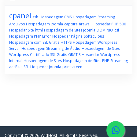
cpanel
ssh
Hospedagem CMS
Hospedagem Streaming
Arquivos
Hospedagem Joomla
captura
firewall
Hospedar PHP
500
Hospedar Site
html
Hospedagem de Sites Joomla
DOMINIO
csf
Hospedagem PHP
Error
Hospedar Página
Softaculous
Hospedagem com SSL Grátis
HTTPS
Hospedagem Wordpress
Server
Hospedagem Streaming de Áudio
Hospedagem de Sites
Wordpress
Certificado SSL Grátis
GRATIS
Hospedar Wordpress
Internal
Hospedagem de Sites
Hospedagem de Sites PHP
Streaming
aacPlus
SSL
Hospedar Joomla
printscreen
Copyright © 2026 WidHost. All Rights Reserved.