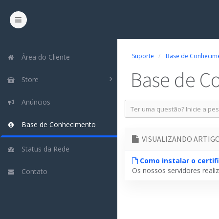
Suporte
Base de Conhecim
Área do Cliente
Base de C
Store
Anúncios
Base de Conhecimento
VISUALIZANDO ARTIGOS
Status da Rede
Como instalar o certif
Os nossos servidores realiz
Contato