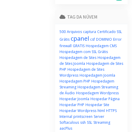
TAG DA NÚVEM
500
Arquivos
captura
Certificado SSL
cpanel
Grátis
csf
DOMINIO
Error
firewall
GRATIS
Hospedagem CMS
Hospedagem com SSL Grátis
Hospedagem de Sites
Hospedagem
de Sites Joomla
Hospedagem de Sites
PHP
Hospedagem de Sites
Wordpress
Hospedagem Joomla
Hospedagem PHP
Hospedagem
Streaming
Hospedagem Streaming
de Áudio
Hospedagem Wordpress
Hospedar Joomla
Hospedar Página
Hospedar PHP
Hospedar Site
Hospedar Wordpress
html
HTTPS
Internal
printscreen
Server
Softaculous
ssh
SSL
Streaming
aacPlus