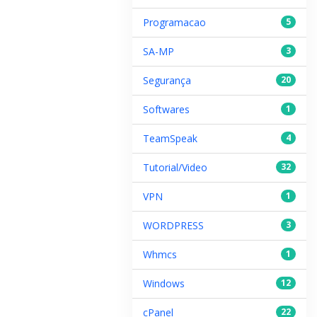
Programacao
5
SA-MP
3
Segurança
20
Softwares
1
TeamSpeak
4
Tutorial/Video
32
VPN
1
WORDPRESS
3
Whmcs
1
Windows
12
cPanel
22