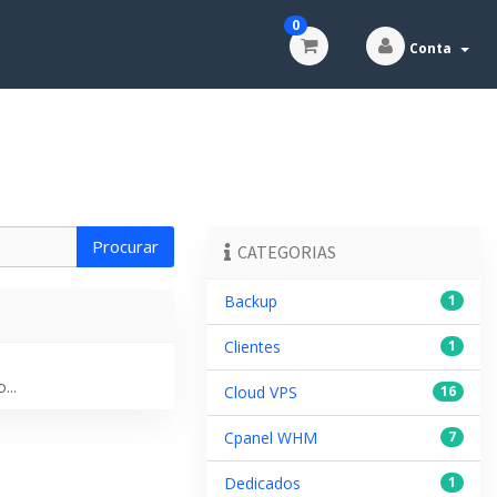
0
Conta
CATEGORIAS
Backup
1
Clientes
1
...
Cloud VPS
16
Cpanel WHM
7
Dedicados
1