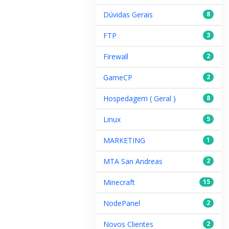
Dúvidas Gerais
8
FTP
3
Firewall
2
GameCP
2
Hospedagem ( Geral )
8
Linux
5
MARKETING
1
MTA San Andreas
2
Minecraft
15
NodePanel
2
Novos Clientes
2