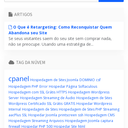
ARTIGOS
O Que é Retargeting: Como Reconquistar Quem
Abandona seu Site
Se seus visitantes saem do seu site sem comprar nada,
não se preocupe. Usando uma estratégia de...
TAG DA NÚVEM
cpanel
Hospedagem de Sites Joomla
DOMINIO
csf
Hospedagem PHP
Error
Hospedar Página
Softaculous
Hospedagem com SSL Grátis
HTTPS
Hospedagem Wordpress
Server
Hospedagem Streaming de Áudio
Hospedagem de Sites
Wordpress
Certificado SSL Grátis
GRATIS
Hospedar Wordpress
Internal
Hospedagem de Sites
Hospedagem de Sites PHP
Streaming
aacPlus
SSL
Hospedar Joomla
printscreen
ssh
Hospedagem CMS
Hospedagem Streaming
Arquivos
Hospedagem Joomla
captura
firewall
Hospedar PHP
500
Hospedar Site
html