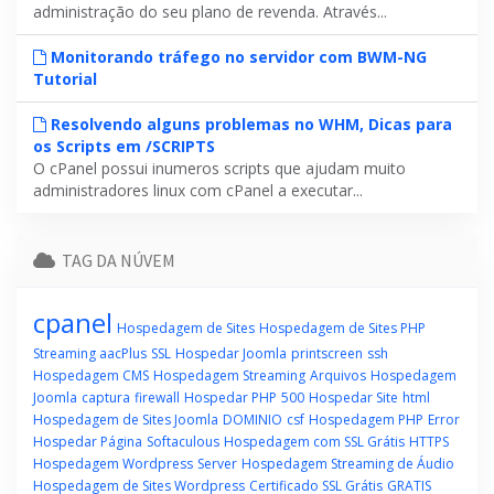
administração do seu plano de revenda. Através...
Monitorando tráfego no servidor com BWM-NG
Tutorial
Resolvendo alguns problemas no WHM, Dicas para
os Scripts em /SCRIPTS
O cPanel possui inumeros scripts que ajudam muito
administradores linux com cPanel a executar...
TAG DA NÚVEM
cpanel
Hospedagem de Sites
Hospedagem de Sites PHP
Streaming aacPlus
SSL
Hospedar Joomla
printscreen
ssh
Hospedagem CMS
Hospedagem Streaming
Arquivos
Hospedagem
Joomla
captura
firewall
Hospedar PHP
500
Hospedar Site
html
Hospedagem de Sites Joomla
DOMINIO
csf
Hospedagem PHP
Error
Hospedar Página
Softaculous
Hospedagem com SSL Grátis
HTTPS
Hospedagem Wordpress
Server
Hospedagem Streaming de Áudio
Hospedagem de Sites Wordpress
Certificado SSL Grátis
GRATIS