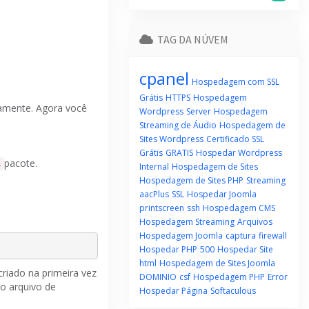
TAG DA NÚVEM
cpanel
Hospedagem com SSL
Grátis
HTTPS
Hospedagem
camente.
Agora você
Wordpress
Server
Hospedagem
Streaming de Áudio
Hospedagem de
Sites Wordpress
Certificado SSL
Grátis
GRATIS
Hospedar Wordpress
pacote.
s
Internal
Hospedagem de Sites
Hospedagem de Sites PHP
Streaming
aacPlus
SSL
Hospedar Joomla
printscreen
ssh
Hospedagem CMS
Hospedagem Streaming
Arquivos
Hospedagem Joomla
captura
firewall
Hospedar PHP
500
Hospedar Site
html
Hospedagem de Sites Joomla
criado na primeira vez
DOMINIO
csf
Hospedagem PHP
Error
 o arquivo de
Hospedar Página
Softaculous