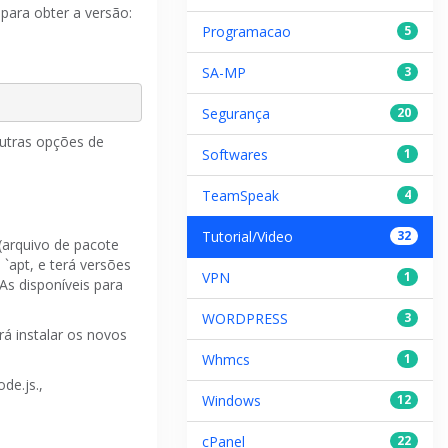
 para obter a versão:
Programacao
5
SA-MP
3
Segurança
20
outras opções de
Softwares
1
TeamSpeak
4
Tutorial/Video
32
(arquivo de pacote
 `apt, e terá versões
VPN
1
s disponíveis para
WORDPRESS
3
rá instalar os novos
Whmcs
1
de.js.,
Windows
12
cPanel
22