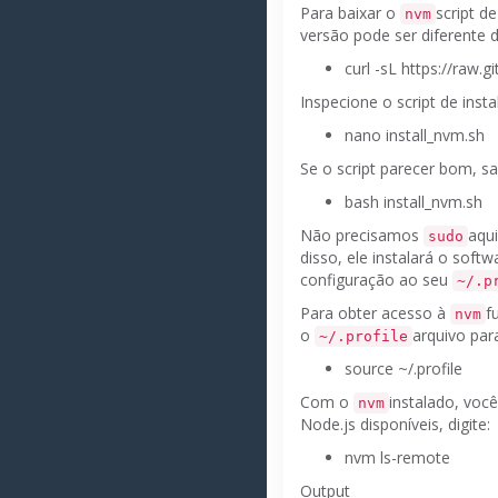
Para baixar o
script d
nvm
versão pode ser diferente 
curl -sL https://raw
Inspecione o script de ins
nano install_nvm.sh
Se o script parecer bom, sa
bash install_nvm.sh
Não precisamos
aqu
sudo
disso, ele instalará o soft
configuração ao seu
~/.p
Para obter acesso à
f
nvm
o
arquivo par
~/.profile
source ~/.profile
Com o
instalado, voc
nvm
Node.js disponíveis, digite:
nvm ls-remote
Output