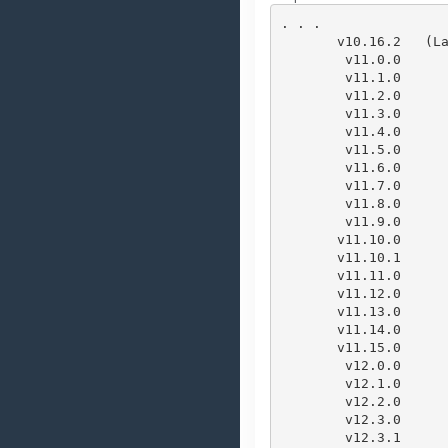
. . .

       v10.16.2   (Latest LTS: Dubnium)

        v11.0.0

        v11.1.0

        v11.2.0

        v11.3.0

        v11.4.0

        v11.5.0

        v11.6.0

        v11.7.0

        v11.8.0

        v11.9.0

       v11.10.0

       v11.10.1

       v11.11.0

       v11.12.0

       v11.13.0

       v11.14.0

       v11.15.0

        v12.0.0

        v12.1.0

        v12.2.0

        v12.3.0

        v12.3.1
