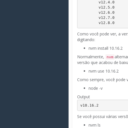
        v12.4.0

        v12.5.0

        v12.6.0

        v12.7.0

Como você pode ver, a ver
digitando:
nvm install
10.16.2
Normalmente,
alterna
nvm
versão que acabou de baixa
nvm use
10.16.2
Como sempre, você pode ver
node -v
Output
v
10.16.2
Se você possui várias versõ
nvm ls