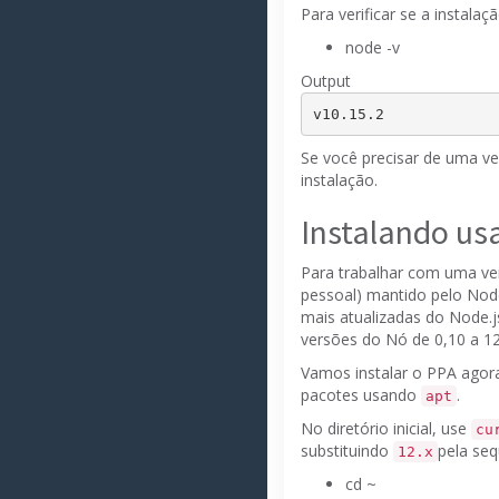
Para verificar se a instala
node -v
Output
v
10.15.2
Se você precisar de uma ve
instalação.
Instalando u
Para trabalhar com uma ver
pessoal) mantido pelo
Nod
mais atualizadas do Node.js
versões do Nó de 0,10 a 12
Vamos instalar o PPA agor
pacotes usando
.
apt
No diretório inicial, use
cu
substituindo
pela seq
12.x
cd ~