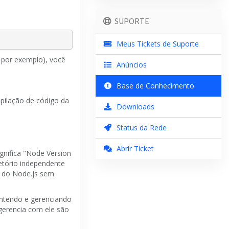
SUPORTE
Meus Tickets de Suporte
 por exemplo), você
Anúncios
Base de Conhecimento
pilação de código da
Downloads
Status da Rede
Abrir Ticket
ignifica "Node Version
retório independente
s do Node.js sem
antendo e gerenciando
gerencia com ele são