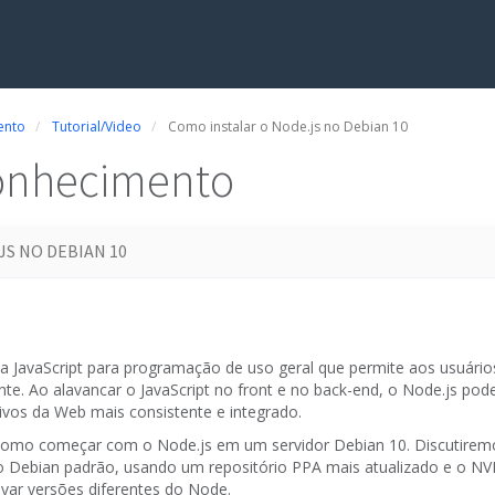
ento
Tutorial/Video
Como instalar o Node.js no Debian 10
onhecimento
JS NO DEBIAN 10
 JavaScript para programação de uso geral que permite aos usuários 
nte.
Ao alavancar o JavaScript no front e no back-end, o Node.js pod
ivos da Web mais consistente e integrado.
como começar com o Node.js em um servidor Debian 10.
Discutirem
io Debian padrão, usando um repositório PPA mais atualizado e o N
ivar versões diferentes do Node.