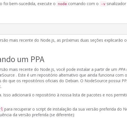
ção foi bem-sucedida, execute o
comando com o
sinalizador
node
-v
rsão mais recente do Node.js, as próximas duas seções explicarão 
sando um PPA
são mais recente do Node.js, você pode instalar a partir de um
PPA
eSource
.
Este é um repositório alternativo que ainda funciona com o
 do que os repositórios oficiais do Debian.
O NodeSource possui PPA
.
a.
Isso adicionará o repositório à nossa lista de pacotes e nos permiti
para recuperar o script de instalação da sua versão preferida do No
rl
uência da versão preferida (se diferente):