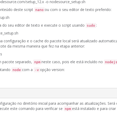
.nodesource.com/setup_
12.x
-o nodesource_setup.sh
onteúdo deste script
ou
com o
seu editor de texto preferido:
nano
up.sh
ia do seu editor de texto e execute o script usando
:
sudo
e_setup.sh
ua configuração e o cache do pacote local será atualizado automati
ote da mesma maneira que fez na etapa anterior:
js
m pacote separado,
neste caso, pois ele está incluído no
npm
nodej
cutando
com a
opção version:
node
-v
figuração no diretório inicial para acompanhar as atualizações.
Será 
ecute este comando para verificar se
está instalado e para criar
npm