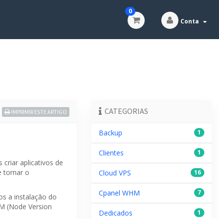
0
Conta
CATEGORIAS
IMPRIMIR ESTE ARTIGO
Backup
1
Clientes
1
criar aplicativos de
e tornar o
Cloud VPS
16
Cpanel WHM
7
os a instalação do
VM (Node Version
Dedicados
1