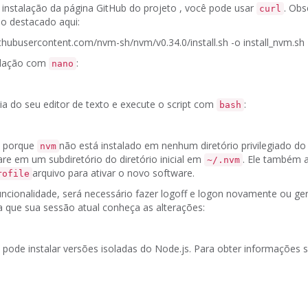
e instalação
da página GitHub do projeto
, você pode usar
.
Obs
curl
do destacado aqui:
.githubusercontent.com/nvm-sh/nvm/v
0.34.0
/install.sh -o install_nvm.sh
talação com
:
nano
ia do seu editor de texto e execute o script com
:
bash
i porque
não está instalado em nenhum diretório privilegiado do
nvm
ware em um subdiretório do diretório inicial em
.
Ele também a
~/.nvm
arquivo para ativar o novo software.
rofile
uncionalidade, será necessário fazer logoff e logon novamente ou ge
a que sua sessão atual conheça as alterações:
ê pode instalar versões isoladas do Node.js.
Para obter informações 