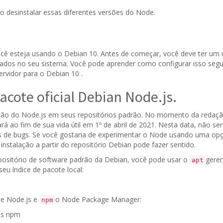
 desinstalar essas diferentes versões do Node.
ocê esteja usando o Debian 10. Antes de começar, você deve ter um
urados no seu sistema.
Você pode aprender como configurar isso seg
servidor para o Debian 10
.
acote oficial Debian Node.js.
o do Node.js em seus repositórios padrão.
No momento da redação 
rá ao fim de sua vida útil em 1º de abril de 2021. Nesta data, não s
s de bugs.
Se você gostaria de experimentar o Node usando uma opção
 instalação a partir do repositório Debian pode fazer sentido.
positório de software padrão da Debian, você pode usar o
geren
apt
seu índice de pacote local:
te Node.js e
o Node Package Manager:
npm
ejs npm