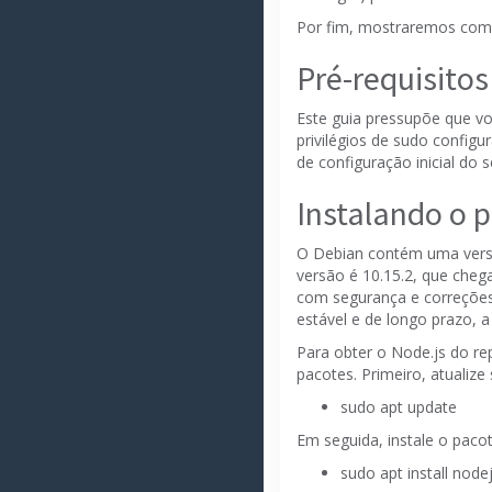
Por fim, mostraremos como
Pré-requisitos
Este guia pressupõe que v
privilégios de sudo config
de
configuração inicial do 
Instalando o p
O Debian contém uma versã
versão é 10.15.2, que chega
com segurança e correçõe
estável e de longo prazo, a
Para obter o Node.js do re
pacotes.
Primeiro, atualize 
sudo apt update
Em seguida, instale o paco
sudo apt install nod