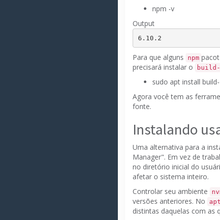
npm -v
Output
6.10.2
Para que alguns
pacot
npm
precisará instalar o
build
sudo apt install build
Agora você tem as ferrame
fonte.
Instalando u
Uma alternativa para a ins
Manager".
Em vez de trabal
no diretório inicial do usuár
afetar o sistema inteiro.
Controlar seu ambiente
nv
versões anteriores.
No
ap
distintas daquelas com as 