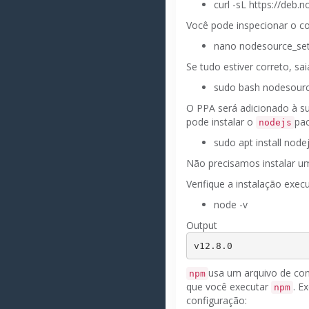
curl -sL https://deb
Você pode inspecionar o c
nano nodesource_set
Se tudo estiver correto, sa
sudo bash nodesourc
O PPA será adicionado à s
pode instalar o
pac
nodejs
sudo apt install node
Não precisamos instalar u
Verifique a instalação exe
node -v
Output
v
12.8.0
usa um arquivo de con
npm
que você executar
.
Ex
npm
configuração: