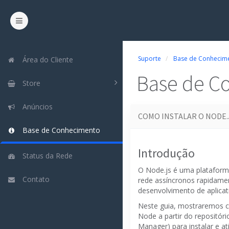
Suporte
Base de Conhecim
Área do Cliente
Base de C
Store
Anúncios
COMO INSTALAR O NODE.
Base de Conhecimento
Introdução
Status da Rede
O Node.js
é uma plataforma
Contato
rede assíncronos rapidame
desenvolvimento de aplicat
Neste guia, mostraremos 
Node a partir do repositór
Manager) para instalar e at