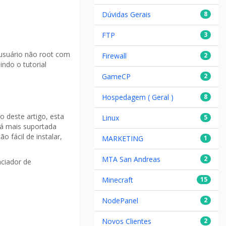
Dúvidas Gerais
8
FTP
3
 usuário não root com
Firewall
2
uindo o
tutorial
GameCP
2
Hospedagem ( Geral )
8
deste artigo, esta
Linux
5
erá mais suportada
 fácil de instalar,
MARKETING
1
MTA San Andreas
2
ciador de
Minecraft
15
NodePanel
2
Novos Clientes
2