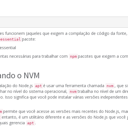
es funcionem (aqueles que exigem a compilação de código da fonte,
pacote:
-essential
-essential
ntas necessárias para trabalhar com
pacotes que exigem a com
npm
sando o NVM
talação do Node.js
é usar uma ferramenta chamada
, que s
apt
nvm
har no nível do sistema operacional,
trabalha no nível de um di
nvm
io.
Isso significa que você pode instalar várias versões independente
permite que você acesse as versões mais recentes do Node.js, m
m
entanto,
é um utilitário diferente
e as versões do Node.js que você 
t
quais gerencia
.
apt