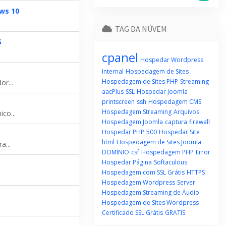
ws 10
TAG DA NÚVEM
S
cpanel
Hospedar Wordpress
Internal
Hospedagem de Sites
Hospedagem de Sites PHP
Streaming
r...
aacPlus
SSL
Hospedar Joomla
printscreen
ssh
Hospedagem CMS
Hospedagem Streaming
Arquivos
co...
Hospedagem Joomla
captura
firewall
Hospedar PHP
500
Hospedar Site
html
Hospedagem de Sites Joomla
a...
DOMINIO
csf
Hospedagem PHP
Error
Hospedar Página
Softaculous
Hospedagem com SSL Grátis
HTTPS
Hospedagem Wordpress
Server
Hospedagem Streaming de Áudio
Hospedagem de Sites Wordpress
Certificado SSL Grátis
GRATIS