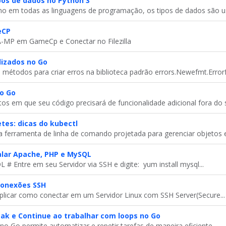
os de dados no Python 3
o em todas as linguagens de programação, os tipos de dados são us
eCP
A-MP em GameCp e Conectar no Filezilla
lizados no Go
métodos para criar erros na biblioteca padrão errors.Newefmt.Errorf .
o Go
 em que seu código precisará de funcionalidade adicional fora do s
tes: dicas do kubectl
 ferramenta de linha de comando projetada para gerenciar objetos e.
alar Apache, PHP e MySQL
 # Entre em seu Servidor via SSH e digite: yum install mysql...
conexões SSH
plicar como conectar em um Servidor Linux com SSH Server(Secure...
ak e Continue ao trabalhar com loops no Go
o Go permite automatizar e repetir tarefas de maneira eficiente....