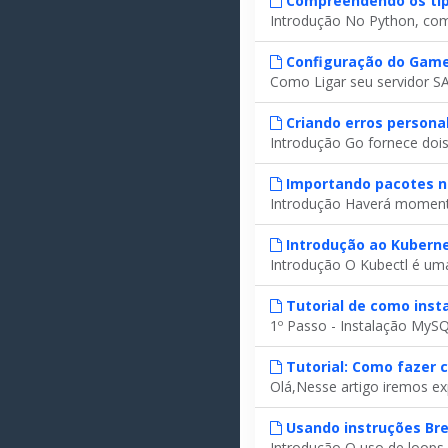
Compreendendo os tip
Introdução No Python, com
Configuração do Gam
Como Ligar seu servidor S
Criando erros persona
Introdução Go fornece dois 
Importando pacotes n
Introdução Haverá momentos
Introdução ao Kuberne
Introdução O Kubectl é uma
Tutorial de como inst
1º Passo - Instalação MySQL
Tutorial: Como fazer 
Olá,Nesse artigo iremos ex
Usando instruções Bre
Introdução O uso de loops n