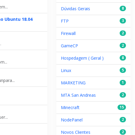
m...
Dúvidas Gerais
8
no Ubuntu 18.04
FTP
3
Firewall
2
.
GameCP
2
Hospedagem ( Geral )
8
m...
Linux
5
npara...
MARKETING
1
MTA San Andreas
2
Minecraft
15
r...
NodePanel
2
Novos Clientes
2