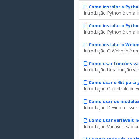
Como instalar o Pytho
Introdução Python é uma li
Como instalar o Pyth
Introdução Python é uma li
Como instalar o Webm
Introdução O Webmin é um p
Como usar funções var
Introdução Uma função vari
Como usar o Git para 
Introdução O controle de v
Como usar os módulos
Introdução Devido a esses 
Como usar variáveis ​​
Introdução Variáveis são u