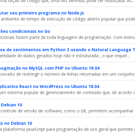
a seção de código que, uma vez definida, pode ser reutilizada. As...
utar seu primeiro programa no Node.js
 ambiente de tempo de execução de código aberto popular que pode.
ões condicionais no Go
icionais fazem parte de toda linguagem de programação. Com instruç
ise de sentimentos em Python 3 usando o Natural Language T
tidade de dados gerados hoje não é estruturada , o que requer...
aginação no MySQL com PHP no Ubuntu 18.04
onceito de restringir o número de linhas retornadas em um conjunto 
licativo React no WordPress no Ubuntu 18.04
um sistema popular de gerenciamento de conteúdo que, de acordo c
 Debian 10
controle de versão de software, como o Git, permitem acompanhar o
js no Debian 10
 plataforma JavaScript para programação de uso geral que permite a