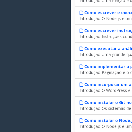
Introdução Uma função é um
Como escrever e exec
Introdução O Node.js é um
Como escrever instruç
Introdução Instruções cond
Como executar a anál
Introdução Uma grande quan
Como implementar a p
Introdução Paginação é o c
Como incorporar um ap
Introdução O WordPress é 
Como instalar o Git no
Introdução Os sistemas de 
Como instalar o Node.
Introdução O Node.js é uma