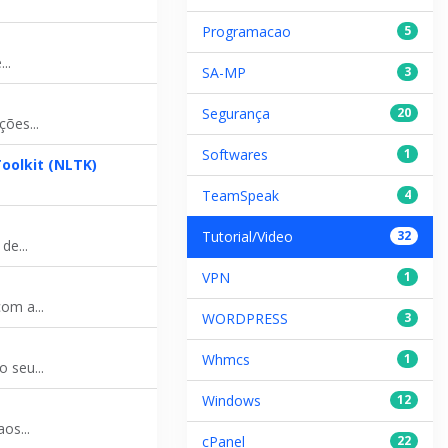
Programacao
5
..
SA-MP
3
Segurança
20
ões...
Softwares
1
oolkit (NLTK)
TeamSpeak
4
Tutorial/Video
32
de...
VPN
1
om a...
WORDPRESS
3
Whmcs
1
 seu...
Windows
12
os...
cPanel
22