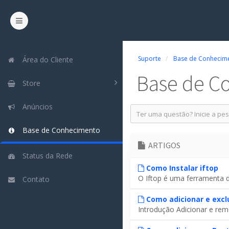
Suporte
Base de Conhecim
Área do Cliente
Base de C
Store
Anúncios
Base de Conhecimento
ARTIGOS
Status da Rede
Como Instalar iftop
O Iftop é uma ferramenta d
Contato
Como adicionar e excl
Introdução Adicionar e rem