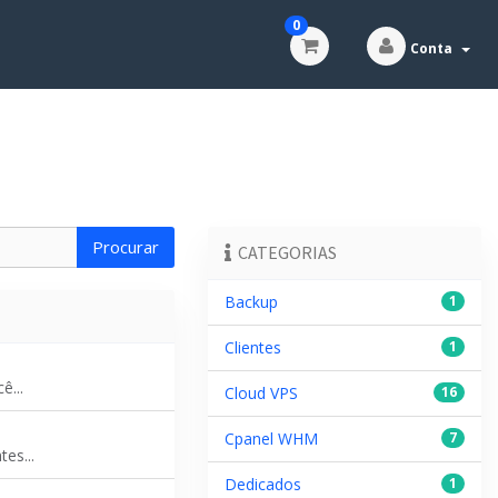
0
Conta
CATEGORIAS
Backup
1
Clientes
1
ê...
Cloud VPS
16
Cpanel WHM
7
es...
Dedicados
1