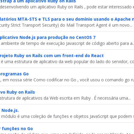
strap a um aplicativo Ruby on Rails
desenvolvendo um aplicativo Ruby on Rails , pode estar interessado e
latórios MTA-STS e TLS para o seu domínio usando o Apache 
rity Strict Transport Security) do Mail Transport Agent é um novo...
licativo Node.js para produção no CentOS 7
ambiente de tempo de execução Javascript de código aberto para a..
ojeto Ruby on Rails com um front-end do React
é uma estrutura de aplicativo da web popular do lado do servidor, co
 programas Go
 em nossa série Como codificar no Go , você usou o comando go ru
vo Ruby on Rails
trutura de aplicativos da Web escrita em Ruby . É necessária uma...
 Node.js.
 módulo é uma coleção de funções e objetos JavaScript que podem se
r funções no Go