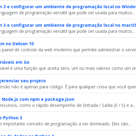
n 3 e configurar um ambiente de programação local no Windo
nguagem de programação versátil que pode ser usada para muitos...
on 3 e configurar um ambiente de programação local no macO
nguagem de programação versátil que pode ser usada para muitos...
in no Debian 10
ainel de controle da web moderno que permite administrar o servido
iáveis ​​em Go
ável é uma função que aceita zero, um ou mais valores como um úni
gerenciar seu projeto
ersão não é apenas para código. É para qualquer coisa que você queir
 Node.js com npm e package.json
recursos, como o rápido desempenho de Entrada / Saída (E / S) e a...
no Python 3
m importante conceito de programação a ser dominado. Eles são...