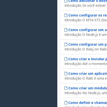
Como adicionar o Boot
Introdução Se você estiver 
Como configurar os re
Introdução O MTA-STS (Secu
Como configurar um ap
Introdução O Node.js é um 
Como configurar um pr
Introdução O Ruby on Rails 
Como criar e instalar
Introdução Até o momento,
Como criar um aplicati
Introdução O Rails é uma es
Como criar um módulo
Introdução No Node.js, um
Como definir e chama