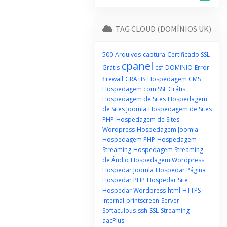
TAG CLOUD (DOMÍNIOS UK)
500
Arquivos
captura
Certificado SSL
cpanel
Grátis
csf
DOMINIO
Error
firewall
GRATIS
Hospedagem CMS
Hospedagem com SSL Grátis
Hospedagem de Sites
Hospedagem
de Sites Joomla
Hospedagem de Sites
PHP
Hospedagem de Sites
Wordpress
Hospedagem Joomla
Hospedagem PHP
Hospedagem
Streaming
Hospedagem Streaming
de Áudio
Hospedagem Wordpress
Hospedar Joomla
Hospedar Página
Hospedar PHP
Hospedar Site
Hospedar Wordpress
html
HTTPS
Internal
printscreen
Server
Softaculous
ssh
SSL
Streaming
aacPlus