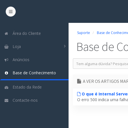
Suporte
Base de Conhecim
Área do Cliente
Base de C
Loja
Anúncios
Base de Conhecimento
A VER OS ARTIGOS MA
Estado da Rede
O que é Internal Server
O erro 500 indica uma falh
Contacte-nos