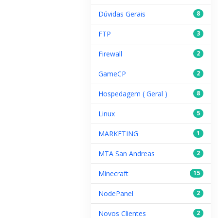
Dúvidas Gerais
8
FTP
3
Firewall
2
GameCP
2
Hospedagem ( Geral )
8
Linux
5
MARKETING
1
MTA San Andreas
2
Minecraft
15
NodePanel
2
Novos Clientes
2