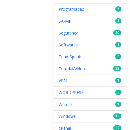
Programacao
5
SA-MP
3
Segurança
20
Softwares
1
TeamSpeak
4
Tutorial/Video
32
VPN
1
WORDPRESS
3
Whmcs
1
Windows
12
cPanel
22