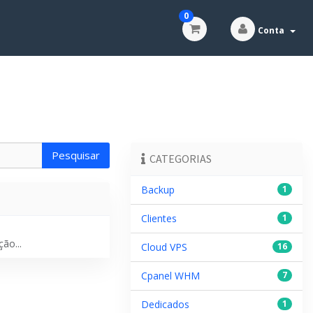
0
Conta
CATEGORIAS
Backup
1
Clientes
1
ão...
Cloud VPS
16
Cpanel WHM
7
Dedicados
1