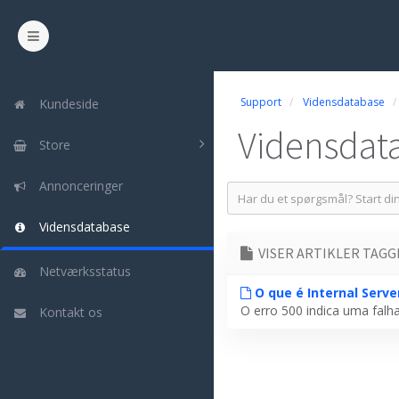
Support
Vidensdatabase
Kundeside
Vidensdat
Store
Annonceringer
Vidensdatabase
VISER ARTIKLER TAGG
Netværksstatus
O que é Internal Server
O erro 500 indica uma falh
Kontakt os