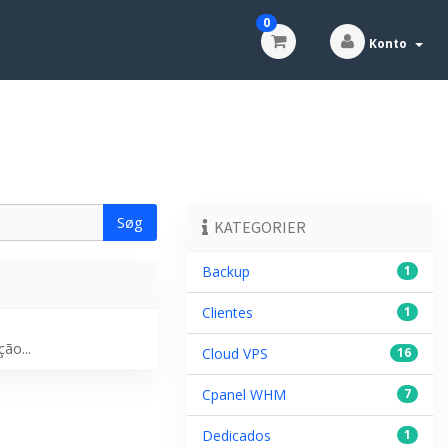
0
Konto
KATEGORIER
Backup
1
Clientes
1
ão...
Cloud VPS
16
Cpanel WHM
7
Dedicados
1