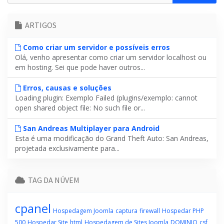
ARTIGOS
Como criar um servidor e possíveis erros
Olá, venho apresentar como criar um servidor localhost ou
em hosting. Sei que pode haver outros...
Erros, causas e soluções
Loading plugin: Exemplo Failed (plugins/exemplo: cannot
open shared object file: No such file or...
San Andreas Multiplayer para Android
Esta é uma modificação do Grand Theft Auto: San Andreas,
projetada exclusivamente para...
TAG DA NÚVEM
cpanel
Hospedagem Joomla
captura
firewall
Hospedar PHP
500
Hospedar Site
html
Hospedagem de Sites Joomla
DOMINIO
csf