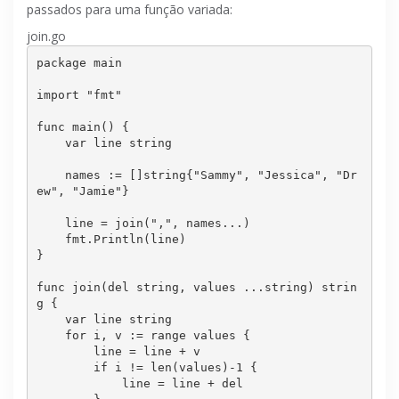
passados ​​para uma função variada:
join.go
package main

import "fmt"

func main() {

    var line string

    names := []string{"Sammy", "Jessica", "Dr
ew", "Jamie"}

    line = join(",", 
names...
)

    fmt.Println(line)

}

func join(del string, values ...string) strin
g {

    var line string

    for i, v := range values {

        line = line + v

        if i != len(values)-1 {

            line = line + del
