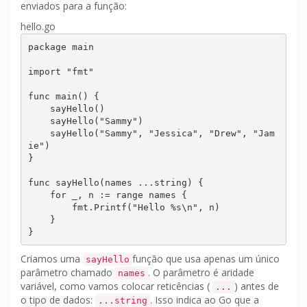
enviados para a função:
hello.go
package
 main

import
"fmt"
func main() {

    sayHello()

    sayHello(
"Sammy"
)

    sayHello(
"Sammy"
, 
"Jessica"
, 
"Drew"
, 
"Jam
ie"
)

}

func sayHello(names ...string) {

for
 _, n := range names {

        fmt.Printf(
"Hello %s\n"
, n)

    }

Criamos uma
função que usa apenas um único
sayHello
parâmetro chamado
.
O parâmetro é aridade
names
variável, como vamos colocar reticências (
) antes de
...
o tipo de dados:
.
Isso indica ao Go que a
...string