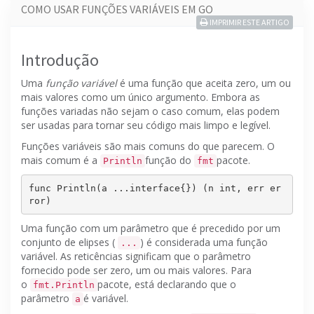
COMO USAR FUNÇÕES VARIÁVEIS ​​EM GO
IMPRIMIR ESTE ARTIGO
Introdução
Uma
função variável
é uma função que aceita zero, um ou
mais valores como um único argumento.
Embora as
funções variadas não sejam o caso comum, elas podem
ser usadas para tornar seu código mais limpo e legível.
Funções variáveis ​​são mais comuns do que parecem.
O
mais comum é a
função do
pacote.
Println
fmt
func Println(a ...
interface
{}) (n 
int
, err er
Uma
função
com um parâmetro que é precedido por um
conjunto de elipses (
) é considerada uma função
...
variável.
As reticências significam que o parâmetro
fornecido pode ser zero, um ou mais valores.
Para
o
pacote, está declarando que o
fmt.Println
parâmetro
é variável.
a