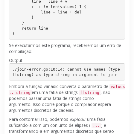
        line = line + v

        if i != len(values)-1 {

            line = line + del

        }

    }

    return line

Se executarmos este programa, receberemos um erro de
compilação:
Output
./join-error.go:10:14: cannot use names (type 
Embora a função variadic converta o parâmetro de
values
em uma fatia de strings
, não
...string
[]string
podemos passar uma fatia de strings como
argumento.
Isso ocorre porque o compilador espera
argumentos discretos de cadeias.
Para contornar isso, podemos
explodir
uma fatia
sufixando-a com um conjunto de elipses (
) e
...
transformando-a em argumentos discretos que serão