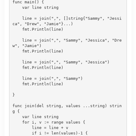
func main() {

var
 line 
string
    line = 
join
(
","
, []
string
{
"Sammy"
, 
"Jessi
ca"
, 
"Drew"
, 
"Jamie"
}
...
)

    fmt.Println(line)

    line = 
join
(
","
, 
"Sammy"
, 
"Jessica"
, 
"Dre
w"
, 
"Jamie"
)

    fmt.Println(line)

    line = 
join
(
","
, 
"Sammy"
, 
"Jessica"
)

    fmt.Println(line)

    line = 
join
(
","
, 
"Sammy"
)

    fmt.Println(line)

}

func 
join
(del 
string
, values ...
string
) 
strin
g
 {

var
 line 
string
for
 i, v := range values {

        line = line + v

if
 i != len(values)-
1
 {
