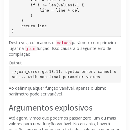
if
 i != len(values)-
1
 {

            line = line + del

        }

    }

return
 line

Desta vez, colocamos o
parâmetro em primeiro
values
lugar na
função.
Isso causará o seguinte erro de
join
compilação:
Output
./join_error.go:18:11: syntax error: cannot u
Ao definir qualquer função variável, apenas o último
parâmetro pode ser variável.
Argumentos explosivos
Até agora, vimos que podemos passar zero, um ou mais
valores para uma função variável.
No entanto, haverá
ocasiões em que temos uma fatia dos valores e queremos