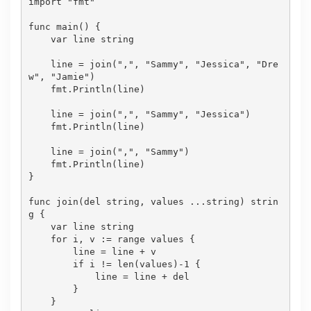
import 
"fmt"
func main() {

var
 line 
string
    line = 
join
(
","
, 
"Sammy"
, 
"Jessica"
, 
"Dre
w"
, 
"Jamie"
)

    fmt.Println(line)

    line = 
join
(
","
, 
"Sammy"
, 
"Jessica"
)

    fmt.Println(line)

    line = 
join
(
","
, 
"Sammy"
)

    fmt.Println(line)

}

func 
join
(del 
string
, values ...
string
) 
strin
g
 {

var
 line 
string
for
 i, v := range values {

        line = line + v

if
 i != len(values)-
1
 {

            line = line + del

        }

    }
