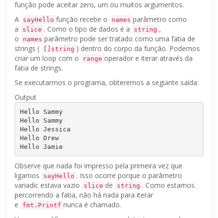
função pode aceitar zero, um ou muitos argumentos.
A
função recebe o
parâmetro como
sayHello
names
a
.
Como o tipo de dados é a
,
slice
string
o
parâmetro pode ser tratado como uma fatia de
names
strings (
) dentro do corpo da função.
Podemos
[]string
criar um loop com o
operador e iterar através da
range
fatia de strings.
Se executarmos o programa, obteremos a seguinte saída:
Output
Hello Sammy

Hello Sammy

Hello Jessica

Hello Drew

Observe que nada foi impresso pela primeira vez que
ligamos
.
Isso ocorre porque o parâmetro
sayHello
variadic estava vazio
de
.
Como estamos
slice
string
percorrendo a fatia, não há nada para iterar
e
nunca é chamado.
fmt.Printf