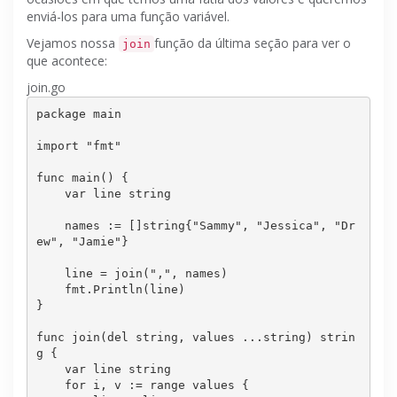
enviá-los para uma função variável.
Vejamos nossa
função da última seção para ver o
join
que acontece:
join.go
package main

import "fmt"

func main() {

    var line string

names := []string{"Sammy", "Jessica", "Dr
ew", "Jamie"}
    line = join(",", 
names
)

    fmt.Println(line)

}

func join(del string, values ...string) strin
g {

    var line string

    for i, v := range values {
