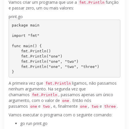
Vamos criar um programa que use a
função
fmt.Println
e passar zero, um ou mais valores:
print.go
package
 main

import
"fmt"
func main() {

    fmt.Println()

    fmt.Println(
"one"
)

    fmt.Println(
"one"
, 
"two"
)

    fmt.Println(
"one"
, 
"two"
, 
"three"
)

A primeira vez que
ligamos, não passamos
fmt.Println
nenhum argumento.
Na segunda vez que
chamamos
, passamos apenas um único
fmt.Println
argumento, com o valor de
.
Então nós
one
passamos
e
, e, finalmente
,
e
.
one
two
one
two
three
Vamos executar o programa com o seguinte comando:
go run print.go