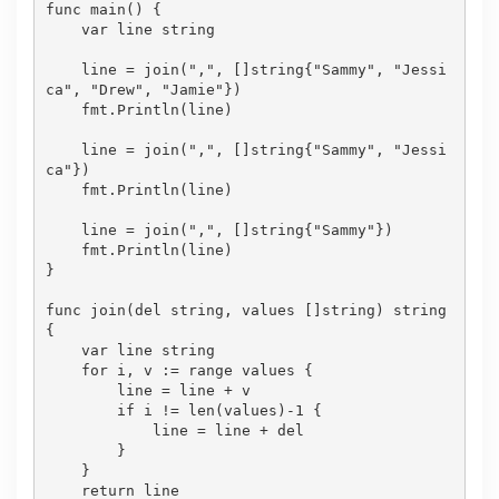
func main() {

var
 line 
string
    line = 
join
(
","
, []
string
{
"Sammy"
, 
"Jessi
ca"
, 
"Drew"
, 
"Jamie"
})

    fmt.Println(line)

    line = 
join
(
","
, []
string
{
"Sammy"
, 
"Jessi
ca"
})

    fmt.Println(line)

    line = 
join
(
","
, []
string
{
"Sammy"
})

    fmt.Println(line)

}

func 
join
(del 
string
, values []
string
) 
string
{

var
 line 
string
for
 i, v := range values {

        line = line + v

if
 i != len(values)-
1
 {

            line = line + del

        }

    }

return
 line
