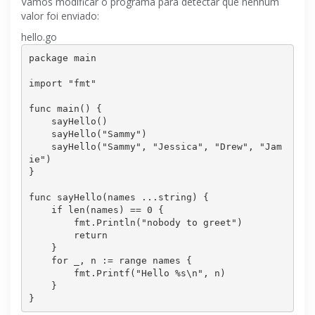
Vamos modificar o programa para detectar que nenhum
valor foi enviado:
hello.go
package
 main

import
"fmt"
func main() {

    sayHello()

    sayHello(
"Sammy"
)

    sayHello(
"Sammy"
, 
"Jessica"
, 
"Drew"
, 
"Jam
ie"
)

}

func sayHello(names ...string) {

if
 len(names) == 
0
 {

        fmt.Println(
"nobody to greet"
)

return
    }

for
 _, n := range names {

        fmt.Printf(
"Hello %s\n"
, n)

    }
