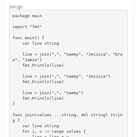
join.go
package main

import 
"fmt"
func main() {

var
 line 
string
    line = 
join
(
","
, 
"Sammy"
, 
"Jessica"
, 
"Dre
w"
, 
"Jamie"
)

    fmt.Println(line)

    line = 
join
(
","
, 
"Sammy"
, 
"Jessica"
)

    fmt.Println(line)

    line = 
join
(
","
, 
"Sammy"
)

    fmt.Println(line)

}

func 
join
(values ...
string
, del 
string
) 
strin
g
 {

var
 line 
string
for
 i, v := range values {

        line = line + v
