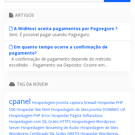
ARTIGOS
A WidHost aceita pagamentos por Pagseguro ?
Sim!, É possível pagar usando Pagseguro.
Em quanto tempo ocorre a confirmação de
pagamento?
A confirmação de pagamento depende do método
escolhido: - Pagamento via Deposito: Ocorre em...
TAG DA NÚVEM
cpanel
Hospedagem Joomla
captura
firewall
Hospedar PHP
500
Hospedar Site
html
Hospedagem de Sites Joomla
DOMINIO
csf
Hospedagem PHP
Error
Hospedar Página
Softaculous
Hospedagem com SSL Grátis
HTTPS
Hospedagem Wordpress
Server
Hospedagem Streaming de Áudio
Hospedagem de Sites
Wordpress
Certificado SSL Grátis
GRATIS
Hospedar Wordpress