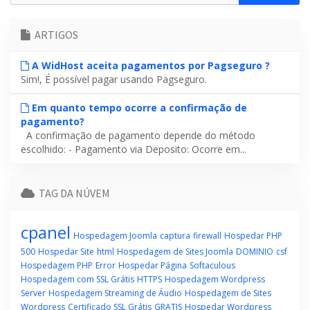
ARTIGOS
A WidHost aceita pagamentos por Pagseguro ?
Sim!, É possível pagar usando Pagseguro.
Em quanto tempo ocorre a confirmação de
pagamento?
A confirmação de pagamento depende do método
escolhido: - Pagamento via Deposito: Ocorre em...
TAG DA NÚVEM
cpanel
Hospedagem Joomla
captura
firewall
Hospedar PHP
500
Hospedar Site
html
Hospedagem de Sites Joomla
DOMINIO
csf
Hospedagem PHP
Error
Hospedar Página
Softaculous
Hospedagem com SSL Grátis
HTTPS
Hospedagem Wordpress
Server
Hospedagem Streaming de Áudio
Hospedagem de Sites
Wordpress
Certificado SSL Grátis
GRATIS
Hospedar Wordpress