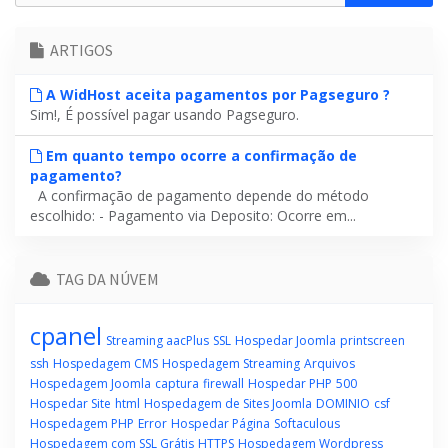
ARTIGOS
A WidHost aceita pagamentos por Pagseguro ?
Sim!, É possível pagar usando Pagseguro.
Em quanto tempo ocorre a confirmação de
pagamento?
A confirmação de pagamento depende do método
escolhido: - Pagamento via Deposito: Ocorre em...
TAG DA NÚVEM
cpanel
Streaming aacPlus
SSL
Hospedar Joomla
printscreen
ssh
Hospedagem CMS
Hospedagem Streaming
Arquivos
Hospedagem Joomla
captura
firewall
Hospedar PHP
500
Hospedar Site
html
Hospedagem de Sites Joomla
DOMINIO
csf
Hospedagem PHP
Error
Hospedar Página
Softaculous
Hospedagem com SSL Grátis
HTTPS
Hospedagem Wordpress