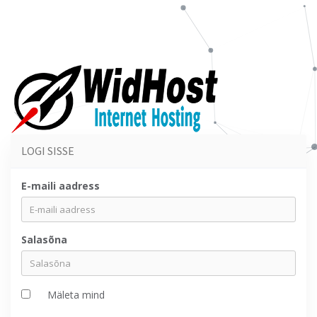
LOGI SISSE
E-maili aadress
Salasõna
Mäleta mind