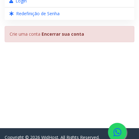
Login
Redefinição de Senha
Crie uma conta
Encerrar sua conta
Copyright © 2026 WidHost. All Rights Reserved.