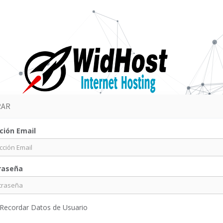
RAR
ción Email
raseña
Recordar Datos de Usuario