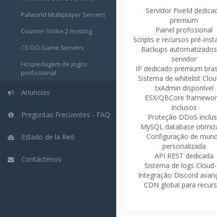
Servidor FiveM dedica
Palworld Multiplayer Servers
premium
Painel profissional
Counter-Strike 2 Hosting
Scripts e recursos pré-inst
CS:GO Game Servers
Backups automatizados
servidor
Hospedagem de jogos
IP dedicado premium brasi
profissional
Sistema de whitelist Clo
txAdmin disponível
Anuncios
ESX/QBCore framewor
inclusos
Preguntas Frecuentes - FAQ
Proteção DDoS inclu
MySQL database otimiz
Configuração de mun
Estado de la Red
personalizada
API REST dedicada
Contáctenos
Sistema de logs Cloud
Integração Discord avan
CDN global para recur