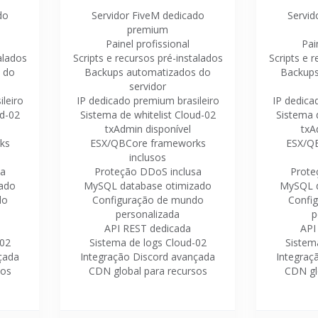
do
Servidor FiveM dedicado
Servid
premium
Painel profissional
Pai
alados
Scripts e recursos pré-instalados
Scripts e 
 do
Backups automatizados do
Backups
servidor
leiro
IP dedicado premium brasileiro
IP dedica
ud-02
Sistema de whitelist Cloud-02
Sistema d
txAdmin disponível
txA
ks
ESX/QBCore frameworks
ESX/Q
inclusos
sa
Proteção DDoS inclusa
Prote
ado
MySQL database otimizado
MySQL d
do
Configuração de mundo
Confi
personalizada
p
API REST dedicada
API
-02
Sistema de logs Cloud-02
Sistem
çada
Integração Discord avançada
Integraç
sos
CDN global para recursos
CDN gl