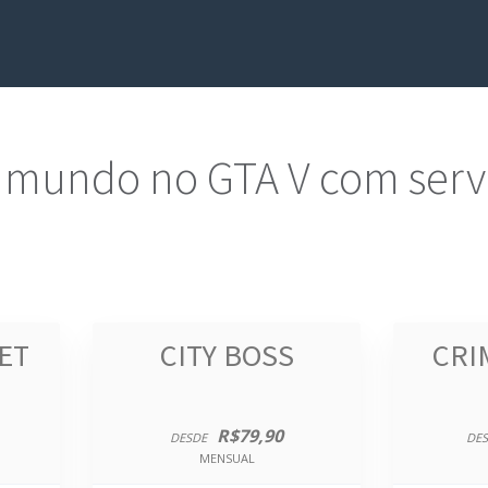
 mundo no GTA V com servi
ET
CITY BOSS
CRI
R$79,90
DESDE
DES
MENSUAL