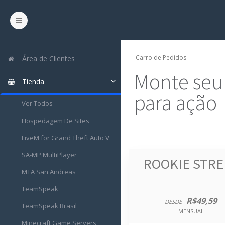
Carro de Pedidos
Área de Clientes
Monte seu
Tienda
para ação
Ver Todos
Hospedagem De Sites
FiveM for Grand Theft Auto V
SA-MP MultiPlayer
ROOKIE STRE
MTA San Andreas
TeamSpeak
R$49,59
DESDE
TeamSpeak Brasil
MENSUAL
Minecraft Game Servers