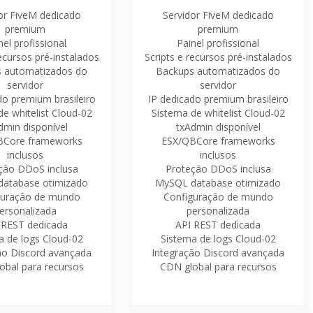
or FiveM dedicado
Servidor FiveM dedicado
premium
premium
nel profissional
Painel profissional
recursos pré-instalados
Scripts e recursos pré-instalados
 automatizados do
Backups automatizados do
servidor
servidor
do premium brasileiro
IP dedicado premium brasileiro
e whitelist Cloud-02
Sistema de whitelist Cloud-02
dmin disponível
txAdmin disponível
BCore frameworks
ESX/QBCore frameworks
inclusos
inclusos
ção DDoS inclusa
Proteção DDoS inclusa
atabase otimizado
MySQL database otimizado
guração de mundo
Configuração de mundo
ersonalizada
personalizada
 REST dedicada
API REST dedicada
a de logs Cloud-02
Sistema de logs Cloud-02
ão Discord avançada
Integração Discord avançada
obal para recursos
CDN global para recursos