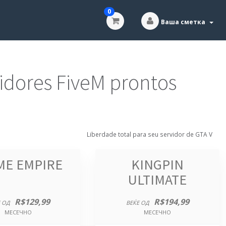
0
Ваша сметка
dores FiveM prontos
Liberdade total para seu servidor de GTA V
ME EMPIRE
KINGPIN
ULTIMATE
R$129,99
R$194,99
 ОД
ВЕЌЕ ОД
МЕСЕЧНО
МЕСЕЧНО