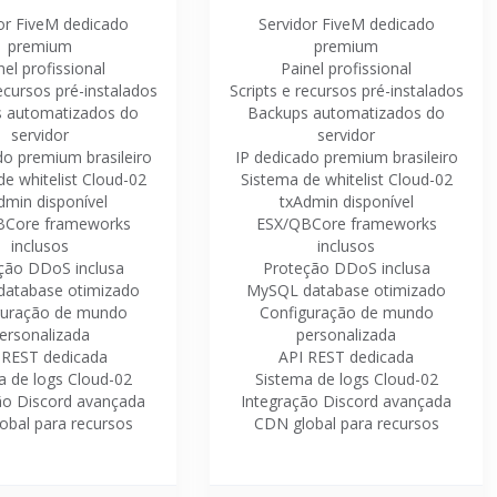
or FiveM dedicado
Servidor FiveM dedicado
premium
premium
nel profissional
Painel profissional
recursos pré-instalados
Scripts e recursos pré-instalados
 automatizados do
Backups automatizados do
servidor
servidor
do premium brasileiro
IP dedicado premium brasileiro
e whitelist Cloud-02
Sistema de whitelist Cloud-02
dmin disponível
txAdmin disponível
BCore frameworks
ESX/QBCore frameworks
inclusos
inclusos
ção DDoS inclusa
Proteção DDoS inclusa
atabase otimizado
MySQL database otimizado
guração de mundo
Configuração de mundo
ersonalizada
personalizada
 REST dedicada
API REST dedicada
a de logs Cloud-02
Sistema de logs Cloud-02
ão Discord avançada
Integração Discord avançada
obal para recursos
CDN global para recursos