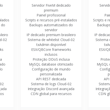
do
Servidor FiveM dedicado
Servid
premium
Painel profissional
Pai
alados
Scripts e recursos pré-instalados
Scripts e 
 do
Backups automatizados do
Backups
servidor
leiro
IP dedicado premium brasileiro
IP dedica
ud-02
Sistema de whitelist Cloud-02
Sistema d
txAdmin disponível
txA
ks
ESX/QBCore frameworks
ESX/Q
inclusos
sa
Proteção DDoS inclusa
Prote
ado
MySQL database otimizado
MySQL d
do
Configuração de mundo
Confi
personalizada
p
API REST dedicada
API
-02
Sistema de logs Cloud-02
Sistem
çada
Integração Discord avançada
Integraç
sos
CDN global para recursos
CDN gl