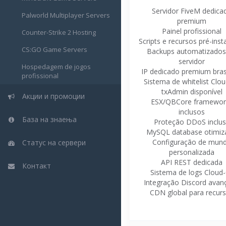
Servidor FiveM dedica
Palworld Multiplayer Servers
premium
Painel profissional
Counter-Strike 2 Hosting
Scripts e recursos pré-inst
CS:GO Game Servers
Backups automatizados
servidor
Hospedagem de jogos
IP dedicado premium brasi
profissional
Sistema de whitelist Clo
txAdmin disponível
Акции и промоции
ESX/QBCore framewor
inclusos
База на знаења
Proteção DDoS inclu
MySQL database otimiz
Configuração de mun
Статус на сервери
personalizada
API REST dedicada
Контакт
Sistema de logs Cloud
Integração Discord avan
CDN global para recur