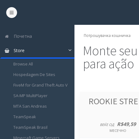
Потрошувачка кошничка
Почетна
Monte seu
Store
para ação
Browse All
Hospedagem De Sites
FiveM for Grand Theft Auto V
SA-MP MultiPlayer
ROOKIE STRE
MTA San Andreas
TeamSpeak
R$49,59
ВЕЌЕ ОД
TeamSpeak Brasil
МЕСЕЧНО
Minecraft Game Servers