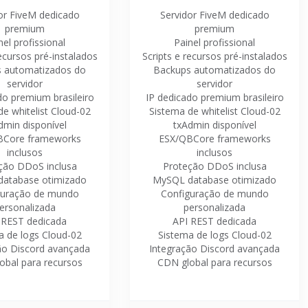
or FiveM dedicado
Servidor FiveM dedicado
premium
premium
nel profissional
Painel profissional
recursos pré-instalados
Scripts e recursos pré-instalados
 automatizados do
Backups automatizados do
servidor
servidor
do premium brasileiro
IP dedicado premium brasileiro
e whitelist Cloud-02
Sistema de whitelist Cloud-02
dmin disponível
txAdmin disponível
BCore frameworks
ESX/QBCore frameworks
inclusos
inclusos
ção DDoS inclusa
Proteção DDoS inclusa
atabase otimizado
MySQL database otimizado
guração de mundo
Configuração de mundo
ersonalizada
personalizada
 REST dedicada
API REST dedicada
a de logs Cloud-02
Sistema de logs Cloud-02
ão Discord avançada
Integração Discord avançada
obal para recursos
CDN global para recursos