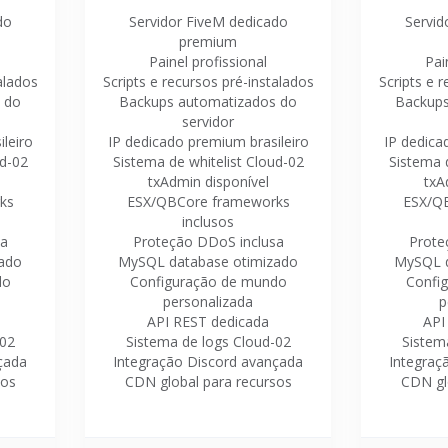
do
Servidor FiveM dedicado
Servid
premium
Painel profissional
Pai
alados
Scripts e recursos pré-instalados
Scripts e 
 do
Backups automatizados do
Backups
servidor
leiro
IP dedicado premium brasileiro
IP dedica
ud-02
Sistema de whitelist Cloud-02
Sistema d
txAdmin disponível
txA
ks
ESX/QBCore frameworks
ESX/Q
inclusos
sa
Proteção DDoS inclusa
Prote
ado
MySQL database otimizado
MySQL d
do
Configuração de mundo
Confi
personalizada
p
API REST dedicada
API
-02
Sistema de logs Cloud-02
Sistem
çada
Integração Discord avançada
Integraç
sos
CDN global para recursos
CDN gl