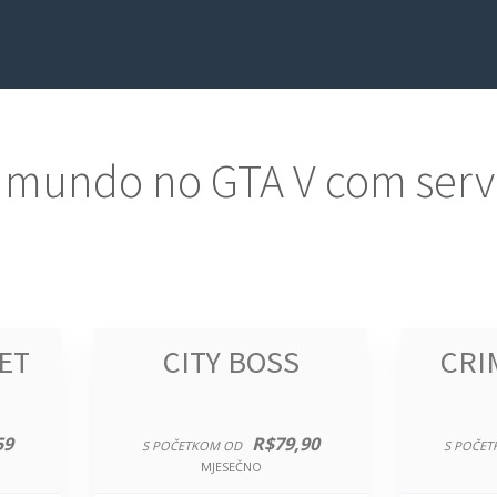
 mundo no GTA V com servi
ET
CITY BOSS
CRI
59
R$79,90
S POČETKOM OD
S POČET
MJESEČNO