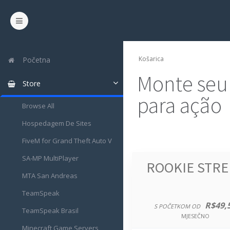
Košarica
Početna
Monte seu
Store
para ação
Browse All
Hospedagem De Sites
FiveM for Grand Theft Auto V
SA-MP MultiPlayer
ROOKIE STRE
MTA San Andreas
TeamSpeak
R$49,
S POČETKOM OD
TeamSpeak Brasil
MJESEČNO
Minecraft Game Servers