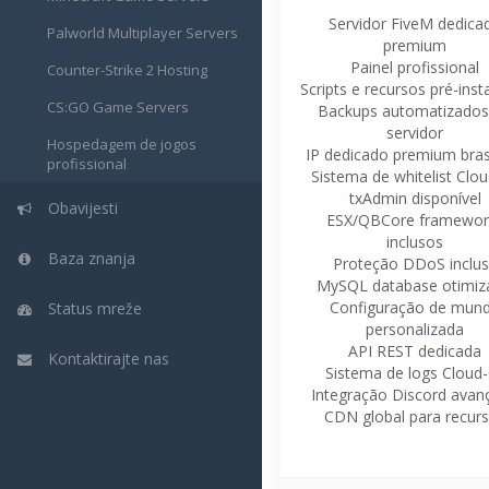
Servidor FiveM dedica
Palworld Multiplayer Servers
premium
Painel profissional
Counter-Strike 2 Hosting
Scripts e recursos pré-inst
CS:GO Game Servers
Backups automatizados
servidor
Hospedagem de jogos
IP dedicado premium brasi
profissional
Sistema de whitelist Clo
txAdmin disponível
Obavijesti
ESX/QBCore framewor
inclusos
Baza znanja
Proteção DDoS inclu
MySQL database otimiz
Configuração de mun
Status mreže
personalizada
API REST dedicada
Kontaktirajte nas
Sistema de logs Cloud
Integração Discord avan
CDN global para recur