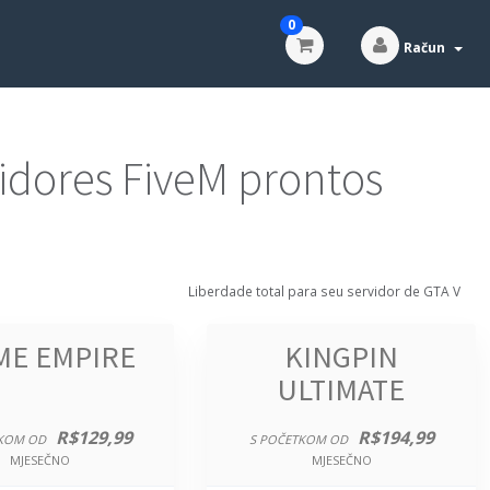
0
Račun
dores FiveM prontos
Liberdade total para seu servidor de GTA V
ME EMPIRE
KINGPIN
ULTIMATE
R$129,99
R$194,99
KOM OD
S POČETKOM OD
MJESEČNO
MJESEČNO