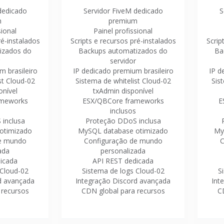
dedicado
Servidor FiveM dedicado
S
m
premium
sional
Painel profissional
ré-instalados
Scripts e recursos pré-instalados
Scrip
izados do
Backups automatizados do
Ba
servidor
m brasileiro
IP dedicado premium brasileiro
IP d
st Cloud-02
Sistema de whitelist Cloud-02
Sis
onível
txAdmin disponível
ameworks
ESX/QBCore frameworks
E
inclusos
inclusa
Proteção DDoS inclusa
otimizado
MySQL database otimizado
My
de mundo
Configuração de mundo
C
ada
personalizada
icada
API REST dedicada
 Cloud-02
Sistema de logs Cloud-02
S
d avançada
Integração Discord avançada
Int
 recursos
CDN global para recursos
C