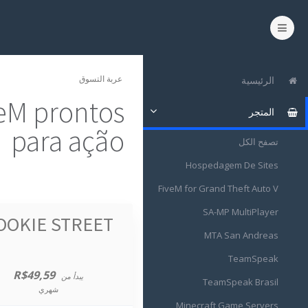
عربة التسوق
الرئيسية
eM prontos
المتجر
para ação
تصفح الكل
Hospedagem De Sites
FiveM for Grand Theft Auto V
SA-MP MultiPlayer
OOKIE STREET
MTA San Andreas
TeamSpeak
R$49,59
يبدأ من
TeamSpeak Brasil
شهري
Minecraft Game Servers