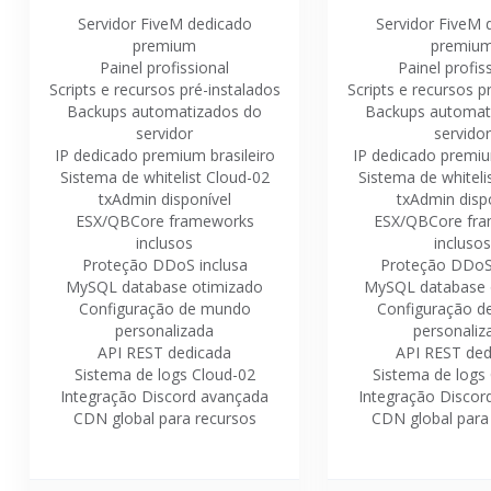
Servidor FiveM dedicado
Servidor FiveM 
premium
premiu
Painel profissional
Painel profis
Scripts e recursos pré-instalados
Scripts e recursos p
Backups automatizados do
Backups automat
servidor
servidor
IP dedicado premium brasileiro
IP dedicado premiu
Sistema de whitelist Cloud-02
Sistema de whiteli
txAdmin disponível
txAdmin disp
ESX/QBCore frameworks
ESX/QBCore fr
inclusos
inclusos
Proteção DDoS inclusa
Proteção DDoS 
MySQL database otimizado
MySQL database 
Configuração de mundo
Configuração 
personalizada
personaliz
API REST dedicada
API REST ded
Sistema de logs Cloud-02
Sistema de logs
Integração Discord avançada
Integração Discor
CDN global para recursos
CDN global para