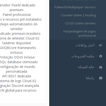
ervidor FiveM dedicado
Palworld Multiplayer Servers
premium
Painel profissional
Counter-Strike 2 Hosting
ts e recursos pré-instalados
CS:GO Game Servers
ckups automatizados do
servidor
Hospedagem de jogos
edicado premium brasileiro
profissional
tema de whitelist Cloud-02
txAdmin disponível
أخبار وإعلانات
SX/QBCore frameworks
inclusos
مكتبة الشروحات
Proteção DDoS inclusa
SQL database otimizado
onfiguração de mundo
حالة الشبكة
personalizada
API REST dedicada
راسلنا
istema de logs Cloud-02
egração Discord avançada
DN global para recursos