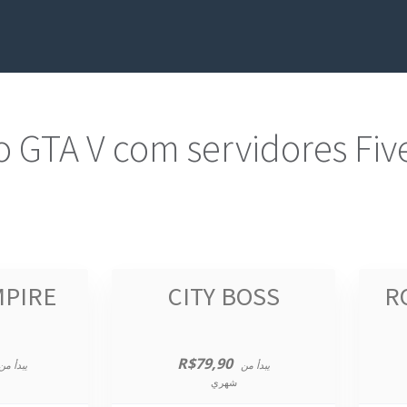
 GTA V com servidores Fiv
MPIRE
CITY BOSS
R
R$79,90
يبدأ من
يبدأ من
شهري